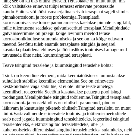
ning see on ka üks olulisi teraseid.Terasplaate on mitut tüüpi, mis
kõik valtsitakse erinevat tüüpi terasest erinevate protsesside
kaudu.Ehitus- või tööstusmaterjalina seisab terasplaat sageli silmitsi
pinnakorrosiooni ja rooste probleemiga.Terasplaadi
korrosioonivastase toime parandamiseks kaetakse pinnale tsingikiht,
mille tulemusena saadakse galvaniseeritud terasplaat.Metallpindade
galvaniseerimine on praegu kõige levinum meetod terase
korrosioonikindluse suurendamiseks ja see on ka kõige odavam
meetod.Seetõttu tuleb enamik terasplaate tsingida ja seejärel
kasutada plaatidena ehituses ja tööstuslikus tootmises.Lubage mul
tutvustada ühte neist, kuumtsingitud terasplaati.
Teave tsingitud teraslehe ja kuumtsingitud teraslehe kohta:
Tsink on keemiline element, mida keemiatööstuses tunnustatakse
suhteliselt stabiilse keemilise elemendina.See on erinevates
keskkondades väga stabiilne, st ei ole lihtne teiste ainetega
keemiliselt reageerida.Seetõttu kasutatakse peaaegu pool tsingi
toodangust.Metallpindade tsingitud töötlemine.Tsingitud terasplaadi
korrosiooni- ja roostekindlus on oluliselt paranenud, pind on
läikivam ja kasutusiga pikeneb oluliselt.Tsingitud teraslehti on mitut
tüüpi.Vastavalt nende erinevatele tootmis- ja töötlemismeetoditele
saab need jagada kuumtsingitud teraslehtedeks, legeeritud tsingitud
teraslehtedeks, elektrotsingitud teraslehtedeks, ühe- ja
kahepoolseteks diferentsiaaltsingitud teraslehtedeks, sulamiteks, neid