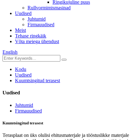
Ringikujuline puus
Rullvormimismasinad
Uudised
Juhtumid
Firmauudised
Meist
Tehase ringkäik
Võta meiega ühendust
English
Kodu
Uudised
Kuumtsingitud terasest
Uudised
Juhtumid
Firmauudised
Kuumtsingitud terasest
Terasplaat on üks olulisi ehitusmaterjale ja tööstuslikke materjale