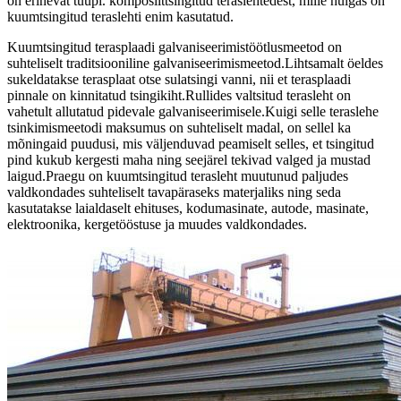
on erinevat tüüpi. komposiittsingitud teraslehtedest, mille hulgas on
kuumtsingitud teraslehti enim kasutatud.
Kuumtsingitud terasplaadi galvaniseerimistöötlusmeetod on
suhteliselt traditsiooniline galvaniseerimismeetod.Lihtsamalt öeldes
sukeldatakse terasplaat otse sulatsingi vanni, nii et terasplaadi
pinnale on kinnitatud tsingikiht.Rullides valtsitud terasleht on
vahetult allutatud pidevale galvaniseerimisele.Kuigi selle teraslehe
tsinkimismeetodi maksumus on suhteliselt madal, on sellel ka
mõningaid puudusi, mis väljenduvad peamiselt selles, et tsingitud
pind kukub kergesti maha ning seejärel tekivad valged ja mustad
laigud.Praegu on kuumtsingitud terasleht muutunud paljudes
valdkondades suhteliselt tavapäraseks materjaliks ning seda
kasutatakse laialdaselt ehituses, kodumasinate, autode, masinate,
elektroonika, kergetööstuse ja muudes valdkondades.