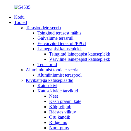
Kodu
Tooted
Terastoodete seeria
Tsingitud terasest mähis
Galvalume terasrull
Eelvärvitud terasrull/PPGI
Lainepapist katuseplekk
Tsingitud lainepapist katuseplekk
Värviline lainepapist katuseplekk
Terastorud
Alumiiniumist toodete seeria
Alumiiniumist teraspool
Kivikattega katuseplaadid
Katusekivi
Katusekivide tarvikud
Neet
Kasti praami kate
Külg vilgub
Räästas vilkuv
Oru kandik
Ridge hip
Nurk puus