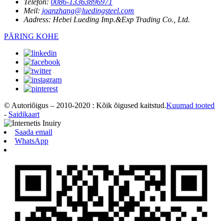
Telefon:
0086-13363896971
Meil:
joanzhang@luedingsteel.com
Aadress:
Hebei Lueding Imp.&Exp Trading Co., Ltd.
PÄRING KOHE
© Autoriõigus – 2010-2020 : Kõik õigused kaitstud.
Kuumad tooted
-
Saidikaart
Saada email
WhatsApp