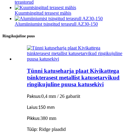
terastorud
Kuumtsingitud terasest mähis
Alumiiniumist tsingitud terasrull AZ30-150
Ringikujuline puus
Tünni katuseharja plaat Kivikattega
tsinkterasest metallist katusetarvikud
ringikujuline puusa katusekivi
0,4 mm / 26 gabariit
Paksus:
Laius:
150 mm
380 mm
Pikkus:
: Ridge plaadid
Tüüp