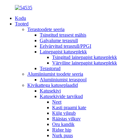
Kodu
Tooted
Terastoodete seeria
Tsingitud terasest mähis
Galvalume terasrull
Eelvärvitud terasrull/PPGI
Lainepapist katuseplekk
Tsingitud lainepapist katuseplekk
Värviline lainepapist katuseplekk
Terastorud
Alumiiniumist toodete seeria
Alumiiniumist teraspool
Kivikattega katuseplaadid
Katusekivi
Katusekivide tarvikud
Neet
Kasti praami kate
Külg vilgub
Räästas vilkuv
Oru kandik
Ridge hip
Nurk puus