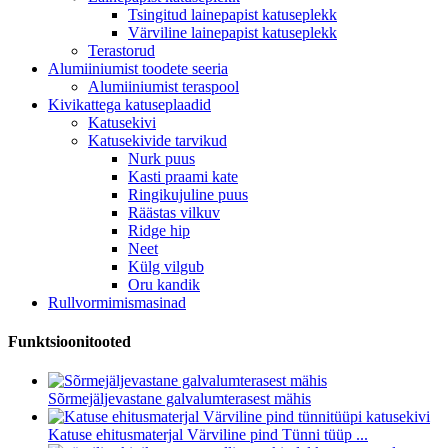
Tsingitud lainepapist katuseplekk
Värviline lainepapist katuseplekk
Terastorud
Alumiiniumist toodete seeria
Alumiiniumist teraspool
Kivikattega katuseplaadid
Katusekivi
Katusekivide tarvikud
Nurk puus
Kasti praami kate
Ringikujuline puus
Räästas vilkuv
Ridge hip
Neet
Külg vilgub
Oru kandik
Rullvormimismasinad
Funktsioonitooted
Sõrmejäljevastane galvalumterasest mähis
Katuse ehitusmaterjal Värviline pind Tünni tüüp ...