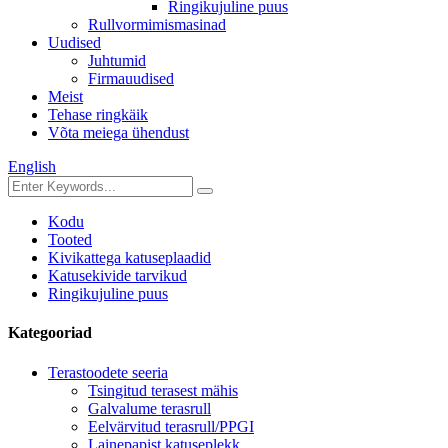
Ringikujuline puus
Rullvormimismasinad
Uudised
Juhtumid
Firmauudised
Meist
Tehase ringkäik
Võta meiega ühendust
English
Kodu
Tooted
Kivikattega katuseplaadid
Katusekivide tarvikud
Ringikujuline puus
Kategooriad
Terastoodete seeria
Tsingitud terasest mähis
Galvalume terasrull
Eelvärvitud terasrull/PPGI
Lainepapist katuseplekk