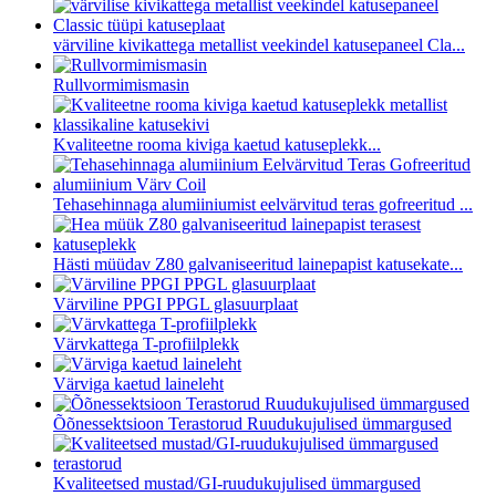
värviline kivikattega metallist veekindel katusepaneel Cla...
Rullvormimismasin
Kvaliteetne rooma kiviga kaetud katuseplekk...
Tehasehinnaga alumiiniumist eelvärvitud teras gofreeritud ...
Hästi müüdav Z80 galvaniseeritud lainepapist katusekate...
Värviline PPGI PPGL glasuurplaat
Värvkattega T-profiilplekk
Värviga kaetud laineleht
Õõnessektsioon Terastorud Ruudukujulised ümmargused
Kvaliteetsed mustad/GI-ruudukujulised ümmargused