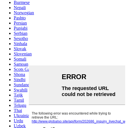
Burmese
Nepali
Norwegian
Pashto
Persian
Punjabi
Serbian
Sesotho
Sinhala
Slovak
Slovenian
Somali
Samoan
Scots Gaelic
Shona
Sindhi
Sundanese
Swahili
Tajik
Tamil
Telugu
Thai
Ukrainian
Urdu
Uzbek