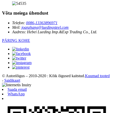
Võta meiega ühendust
Telefon:
0086-13363896971
Meil:
joanzhang@luedingsteel.com
Aadress:
Hebei Lueding Imp.&Exp Trading Co., Ltd.
PÄRING KOHE
© Autoriõigus – 2010-2020 : Kõik õigused kaitstud.
Kuumad tooted
-
Saidikaart
Saada email
WhatsApp