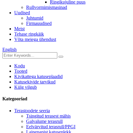
Ringikujuline puus
Rullvormimismasinad
Uudised
Juhtumid
Firmauudised
Meist
Tehase ringkäik
Võta meiega ühendust
English
Kodu
Tooted
Kivikattega katuseplaadid
Katusekivide tarvikud
Külg vilgub
Kategooriad
Terastoodete seeria
Tsingitud terasest mähis
Galvalume terasrull
Eelvärvitud terasrull/PPGI
Lainepapist katuseplekk