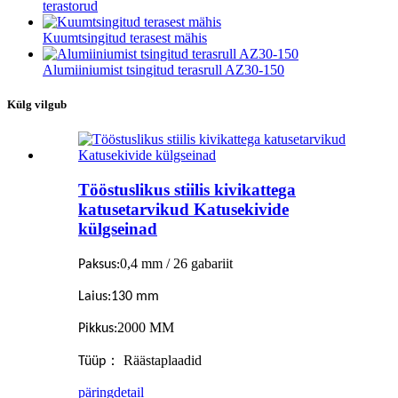
terastorud
Kuumtsingitud terasest mähis
Alumiiniumist tsingitud terasrull AZ30-150
Külg vilgub
Tööstuslikus stiilis kivikattega
katusetarvikud Katusekivide
külgseinad
0,4 mm / 26 gabariit
Paksus:
Laius:
130 mm
2000 MM
Pikkus:
： Räästaplaadid
Tüüp
päring
detail