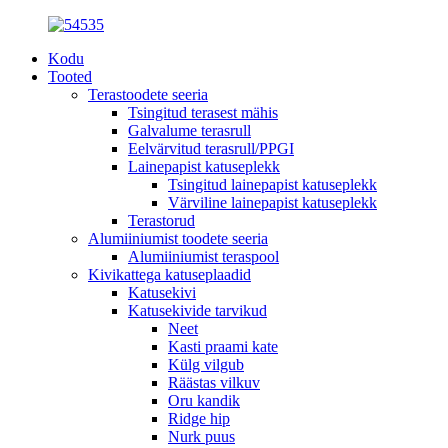
Kodu
Tooted
Terastoodete seeria
Tsingitud terasest mähis
Galvalume terasrull
Eelvärvitud terasrull/PPGI
Lainepapist katuseplekk
Tsingitud lainepapist katuseplekk
Värviline lainepapist katuseplekk
Terastorud
Alumiiniumist toodete seeria
Alumiiniumist teraspool
Kivikattega katuseplaadid
Katusekivi
Katusekivide tarvikud
Neet
Kasti praami kate
Külg vilgub
Räästas vilkuv
Oru kandik
Ridge hip
Nurk puus