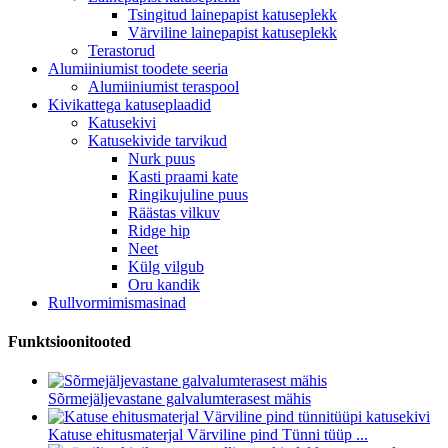
Tsingitud lainepapist katuseplekk
Värviline lainepapist katuseplekk
Terastorud
Alumiiniumist toodete seeria
Alumiiniumist teraspool
Kivikattega katuseplaadid
Katusekivi
Katusekivide tarvikud
Nurk puus
Kasti praami kate
Ringikujuline puus
Räästas vilkuv
Ridge hip
Neet
Külg vilgub
Oru kandik
Rullvormimismasinad
Funktsioonitooted
Sõrmejäljevastane galvalumterasest mähis
Katuse ehitusmaterjal Värviline pind Tünni tüüp ...