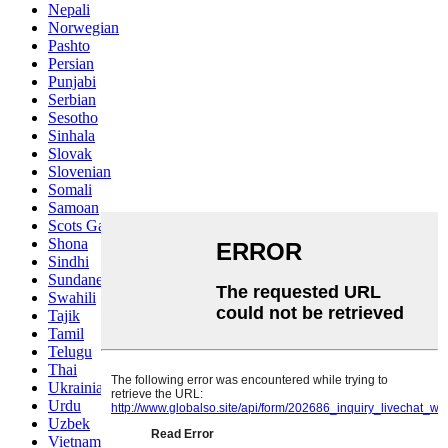
Nepali
Norwegian
Pashto
Persian
Punjabi
Serbian
Sesotho
Sinhala
Slovak
Slovenian
Somali
Samoan
Scots Gaelic
Shona
Sindhi
Sundanese
Swahili
Tajik
Tamil
Telugu
Thai
Ukrainian
Urdu
Uzbek
Vietnamese