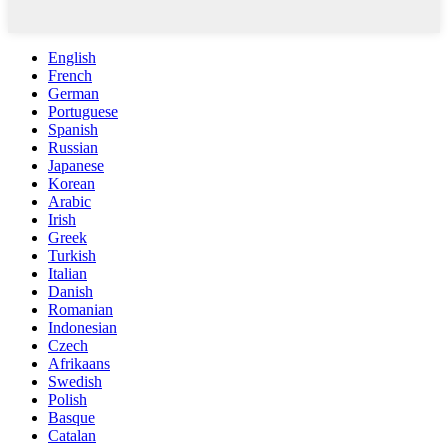
English
French
German
Portuguese
Spanish
Russian
Japanese
Korean
Arabic
Irish
Greek
Turkish
Italian
Danish
Romanian
Indonesian
Czech
Afrikaans
Swedish
Polish
Basque
Catalan