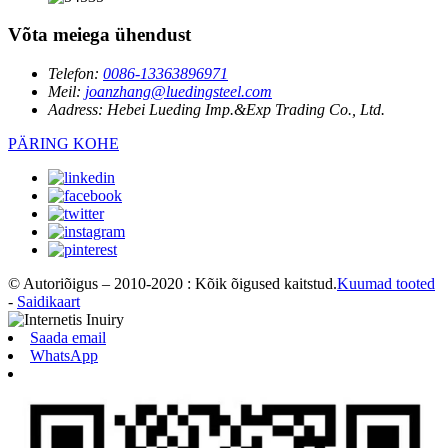
Võta meiega ühendust
Telefon:
0086-13363896971
Meil:
joanzhang@luedingsteel.com
Aadress:
Hebei Lueding Imp.&Exp Trading Co., Ltd.
PÄRING KOHE
© Autoriõigus – 2010-2020 : Kõik õigused kaitstud.
Kuumad tooted
-
Saidikaart
Saada email
WhatsApp