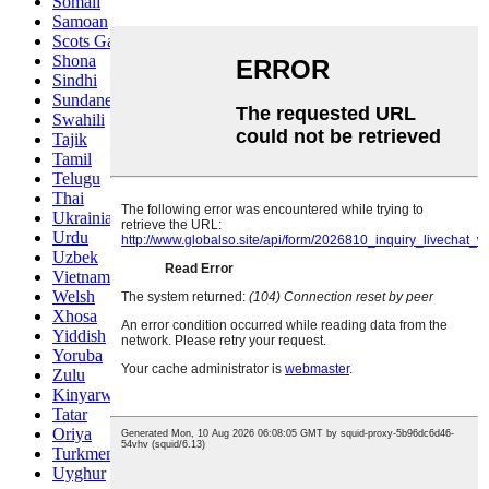
Somali
Samoan
Scots Gaelic
Shona
Sindhi
Sundanese
Swahili
Tajik
Tamil
Telugu
Thai
Ukrainian
Urdu
Uzbek
Vietnamese
Welsh
Xhosa
Yiddish
Yoruba
Zulu
Kinyarwanda
Tatar
Oriya
Turkmen
Uyghur