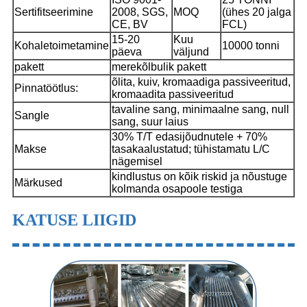
Sertifitseerimine
2008, SGS,
MOQ
(ühes 20 jalga
CE, BV
FCL)
15-20
Kuu
Kohaletoimetamine
10000 tonni
päeva
väljund
pakett
merekõlbulik pakett
õlita, kuiv, kromaadiga passiveeritud,
Pinnatöötlus:
kromaadita passiveeritud
tavaline sang, minimaalne sang, null
Sangle
sang, suur laius
30% T/T edasijõudnutele + 70%
Makse
tasakaalustatud; tühistamatu L/C
nägemisel
kindlustus on kõik riskid ja nõustuge
Märkused
kolmanda osapoole testiga
KATUSE LIIGID