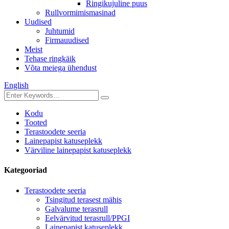
Ringikujuline puus
Rullvormimismasinad
Uudised
Juhtumid
Firmauudised
Meist
Tehase ringkäik
Võta meiega ühendust
English
Kodu
Tooted
Terastoodete seeria
Lainepapist katuseplekk
Värviline lainepapist katuseplekk
Kategooriad
Terastoodete seeria
Tsingitud terasest mähis
Galvalume terasrull
Eelvärvitud terasrull/PPGI
Lainepapist katuseplekk