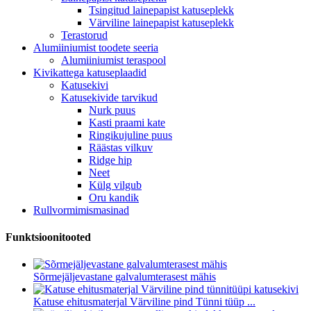
Tsingitud lainepapist katuseplekk
Värviline lainepapist katuseplekk
Terastorud
Alumiiniumist toodete seeria
Alumiiniumist teraspool
Kivikattega katuseplaadid
Katusekivi
Katusekivide tarvikud
Nurk puus
Kasti praami kate
Ringikujuline puus
Räästas vilkuv
Ridge hip
Neet
Külg vilgub
Oru kandik
Rullvormimismasinad
Funktsioonitooted
Sõrmejäljevastane galvalumterasest mähis
Katuse ehitusmaterjal Värviline pind Tünni tüüp ...