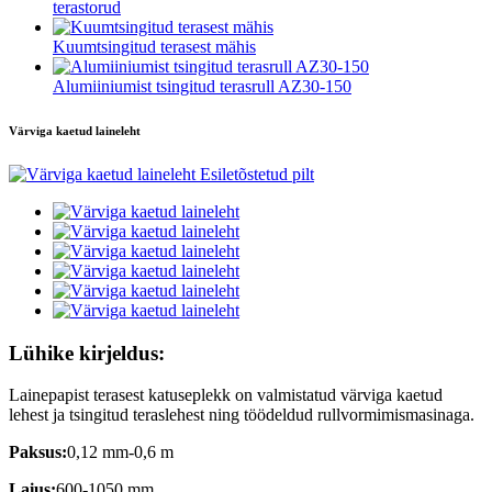
terastorud
Kuumtsingitud terasest mähis
Alumiiniumist tsingitud terasrull AZ30-150
Värviga kaetud laineleht
Lühike kirjeldus:
Lainepapist terasest katuseplekk on valmistatud värviga kaetud
lehest ja tsingitud teraslehest ning töödeldud rullvormimismasinaga.
Paksus:
0,12 mm-0,6 m
Laius:
600-1050 mm