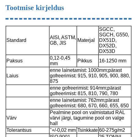
Tootmise kirjeldus
SGCC,
SGCH, G550,
AISI, ASTM,
Standard
Materjal
DX51D,
GB, JIS
DX52D,
DX53D
0,12-0,45
Paksus
Pikkus
16-1250 mm
mm
enne lainetamist: 1000mm;pärast
Laius
gofreerimist: 915, 910, 905, 900, 880,
875
enne gofreerimist: 914mm;pärast
gofreerimist: 815, 810, 790, 780
enne lainetamist: 762mm;pärast
gofreerimist: 680, 670, 660, 655, 650
Pealmine pool on valmistatud RAL
Värv
värvi järgi, tagumine pool on valge
hall
Tolerantsus
"+/-0,02 mm
Tsinkkate
60-275g/m2
ISO 9001-
25 TONNI