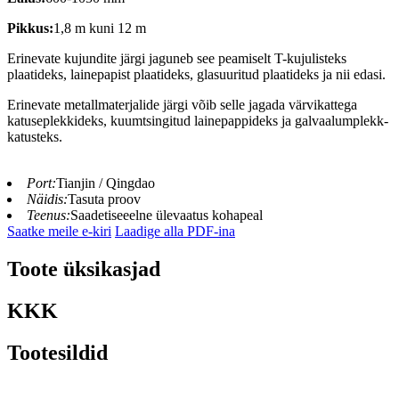
Pikkus:
1,8 m kuni 12 m
Erinevate kujundite järgi jaguneb see peamiselt T-kujulisteks
plaatideks, lainepapist plaatideks, glasuuritud plaatideks ja nii edasi.
Erinevate metallmaterjalide järgi võib selle jagada värvikattega
katuseplekkideks, kuumtsingitud lainepappideks ja galvaalumplekk-
katusteks.
Port:
Tianjin / Qingdao
Näidis:
Tasuta proov
Teenus:
Saadetiseeelne ülevaatus kohapeal
Saatke meile e-kiri
Laadige alla PDF-ina
Toote üksikasjad
KKK
Tootesildid