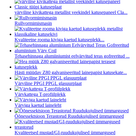
värviline kivikattega metallist veekindel katusepaneel Cla...
Rullvormimismasin
Kvaliteetne rooma kiviga kaetud katuseplekk...
Tehasehinnaga alumiiniumist eelvärvitud teras gofreeritud ...
Hästi müüdav Z80 galvaniseeritud lainepapist katusekate...
Värviline PPGI PPGL glasuurplaat
Värvkattega T-profiilplekk
Värviga kaetud laineleht
Õõnessektsioon Terastorud Ruudukujulised ümmargused
Kvaliteetsed mustad/GI-ruudukujulised ümmargused