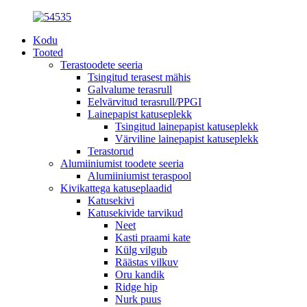
Kodu
Tooted
Terastoodete seeria
Tsingitud terasest mähis
Galvalume terasrull
Eelvärvitud terasrull/PPGI
Lainepapist katuseplekk
Tsingitud lainepapist katuseplekk
Värviline lainepapist katuseplekk
Terastorud
Alumiiniumist toodete seeria
Alumiiniumist teraspool
Kivikattega katuseplaadid
Katusekivi
Katusekivide tarvikud
Neet
Kasti praami kate
Külg vilgub
Räästas vilkuv
Oru kandik
Ridge hip
Nurk puus