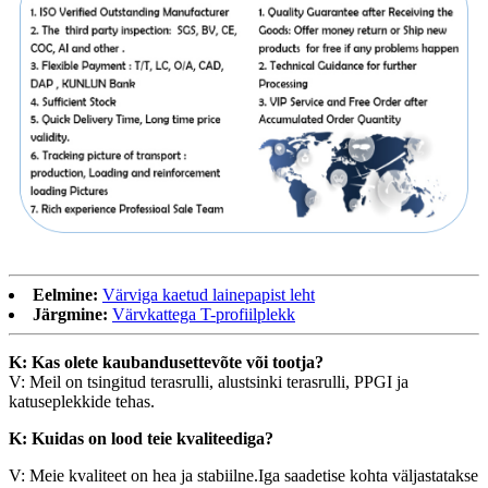
Eelmine:
Värviga kaetud lainepapist leht
Järgmine:
Värvkattega T-profiilplekk
K: Kas olete kaubandusettevõte või tootja?
V: Meil ​​on tsingitud terasrulli, alustsinki terasrulli, PPGI ja
katuseplekkide tehas.
K: Kuidas on lood teie kvaliteediga?
V: Meie kvaliteet on hea ja stabiilne.Iga saadetise kohta väljastatakse