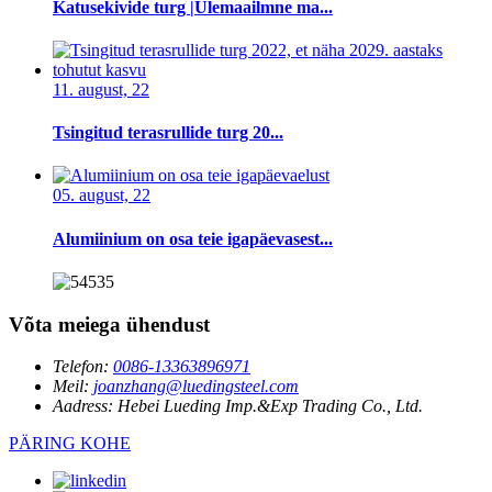
Katusekivide turg |Ülemaailmne ma...
11. august, 22
Tsingitud terasrullide turg 20...
05. august, 22
Alumiinium on osa teie igapäevasest...
Võta meiega ühendust
Telefon:
0086-13363896971
Meil:
joanzhang@luedingsteel.com
Aadress:
Hebei Lueding Imp.&Exp Trading Co., Ltd.
PÄRING KOHE