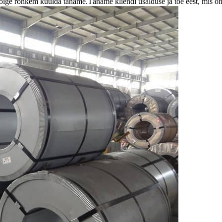
 kõige rohkem kuulda tahame.Täname kliendi usalduse ja toe eest, mis 