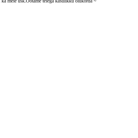
on ka meie usk.Ootame teiega kasulikku olukorda ~