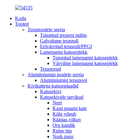
Kodu
Tooted
Terastoodete seeria
Tsingitud terasest mähis
Galvalume terasrull
Eelvärvitud terasrull/PPGI
Lainepapist katuseplekk
Tsingitud lainepapist katuseplekk
Värviline lainepapist katuseplekk
Terastorud
Alumiiniumist toodete seeria
Alumiiniumist teraspool
Kivikattega katuseplaadid
Katusekivi
Katusekivide tarvikud
Neet
Kasti praami kate
Külg vilgub
Räästas vilkuv
Oru kandik
Ridge hip
Nurk puus