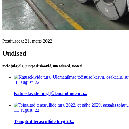
Postitusaeg: 21. märts 2022
Uudised
meie jalajälg, juhtpositsioonid, uuendused, tooted
18. august, 22
Katusekivide turg |Ülemaailmne ma...
11. august, 22
Tsingitud terasrullide turg 20...