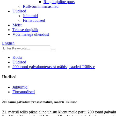
Ringikujuline puus
Rullvormimismasinad
Uudised
Juhtumid
Firmauudised
Meist
Tehase ringkäik
Võta meiega ühendust
English
Kodu
Uudised
200 tonni galvalumterasest mähist, saadeti Tšiilisse
Uudised
Juhtumid
Firmauudised
200 tonni galvalumterasest mähist, saadeti Tšiilisse
21. märtsil tellis pikaajaline ühistu klient meile partii 200 tonni galva