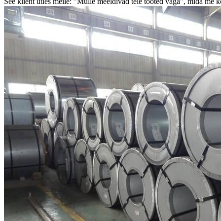
See klient ütles meile: "Mulle meeldivad teie tooted väga", mida me