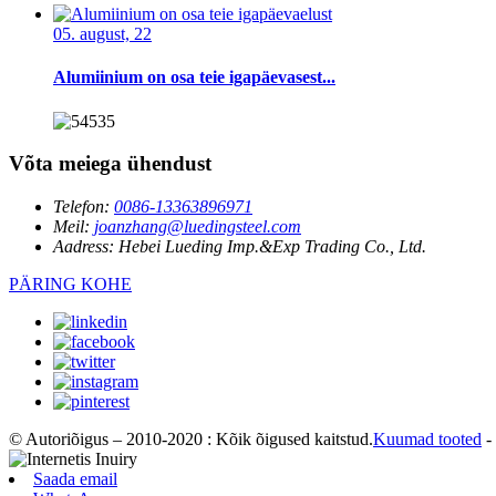
05. august, 22
Alumiinium on osa teie igapäevasest...
Võta meiega ühendust
Telefon:
0086-13363896971
Meil:
joanzhang@luedingsteel.com
Aadress:
Hebei Lueding Imp.&Exp Trading Co., Ltd.
PÄRING KOHE
© Autoriõigus – 2010-2020 : Kõik õigused kaitstud.
Kuumad tooted
-
Saada email