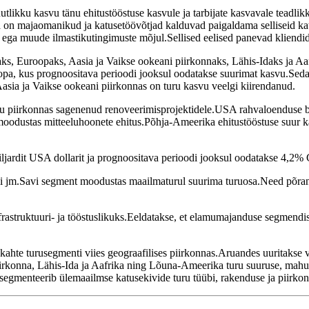
likku kasvu tänu ehitustööstuse kasvule ja tarbijate kasvavale teadlikk
a on majaomanikud ja katusetöövõtjad kalduvad paigaldama selliseid ka
e ega muude ilmastikutingimuste mõjul.Sellised eelised panevad kliend
ks, Euroopaks, Aasia ja Vaikse ookeani piirkonnaks, Lähis-Idaks ja 
opa, kus prognoositava perioodi jooksul oodatakse suurimat kasvu.Seda 
Aasia ja Vaikse ookeani piirkonnas on turu kasvu veelgi kiirendanud.
nu piirkonnas sagenenud renoveerimisprojektidele.USA rahvaloenduse b
 moodustas mitteeluhoonete ehitus.Põhja-Ameerika ehitustööstuse suur 
iljardit USA dollarit ja prognoositava perioodi jooksul oodatakse 4,2
alli jm.Savi segment moodustas maailmaturul suurima turuosa.Need põra
frastruktuuri- ja tööstuslikuks.Eeldatakse, et elamumajanduse segmendis
 kahte turusegmenti viies geograafilises piirkonnas.Aruandes uuritakse 
iirkonna, Lähis-Ida ja Aafrika ning Lõuna-Ameerika turu suuruse, mahu
 segmenteerib ülemaailmse katusekivide turu tüübi, rakenduse ja piirkon