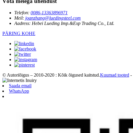
Võta meiega ühendust
Telefon:
0086-13363896971
Meil:
joanzhang@luedingsteel.com
Aadress:
Hebei Lueding Imp.&Exp Trading Co., Ltd.
PÄRING KOHE
© Autoriõigus – 2010-2020 : Kõik õigused kaitstud.
Kuumad tooted
-
Saada email
WhatsApp