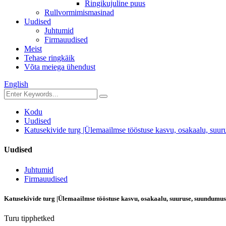
Ringikujuline puus
Rullvormimismasinad
Uudised
Juhtumid
Firmauudised
Meist
Tehase ringkäik
Võta meiega ühendust
English
Kodu
Uudised
Katusekivide turg |Ülemaailmse tööstuse kasvu, osakaalu, suu
Uudised
Juhtumid
Firmauudised
Katusekivide turg |Ülemaailmse tööstuse kasvu, osakaalu, suuruse, suundumu
Turu tipphetked