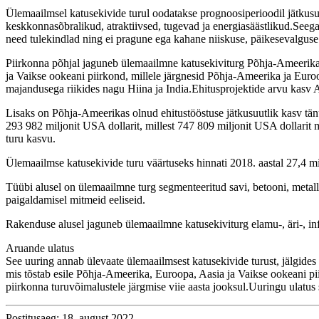
Ülemaailmsel katusekivide turul oodatakse prognoosiperioodil jätkusuut
keskkonnasõbralikud, atraktiivsed, tugevad ja energiasäästlikud.Seeg
need tulekindlad ning ei pragune ega kahane niiskuse, päikesevalgus
Piirkonna põhjal jaguneb ülemaailmne katusekiviturg Põhja-Ameerika
ja Vaikse ookeani piirkond, millele järgnesid Põhja-Ameerika ja Euro
majandusega riikides nagu Hiina ja India.Ehitusprojektide arvu kasv 
Lisaks on Põhja-Ameerikas olnud ehitustööstuse jätkusuutlik kasv tä
293 982 miljonit USA dollarit, millest 747 809 miljonit USA dollarit
turu kasvu.
Ülemaailmse katusekivide turu väärtuseks hinnati 2018. aastal 27,4 m
Tüübi alusel on ülemaailmne turg segmenteeritud savi, betooni, met
paigaldamisel mitmeid eeliseid.
Rakenduse alusel jaguneb ülemaailmne katusekiviturg elamu-, äri-, in
Aruande ulatus
See uuring annab ülevaate ülemaailmsest katusekivide turust, jälgides
mis tõstab esile Põhja-Ameerika, Euroopa, Aasia ja Vaikse ookeani p
piirkonna turuvõimalustele järgmise viie aasta jooksul.Uuringu ulatus
Postitusaeg: 18. august 2022