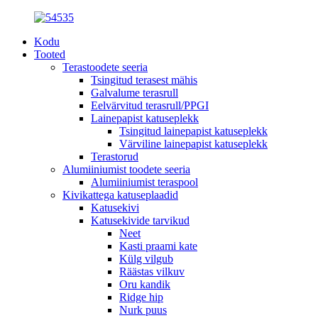
Kodu
Tooted
Terastoodete seeria
Tsingitud terasest mähis
Galvalume terasrull
Eelvärvitud terasrull/PPGI
Lainepapist katuseplekk
Tsingitud lainepapist katuseplekk
Värviline lainepapist katuseplekk
Terastorud
Alumiiniumist toodete seeria
Alumiiniumist teraspool
Kivikattega katuseplaadid
Katusekivi
Katusekivide tarvikud
Neet
Kasti praami kate
Külg vilgub
Räästas vilkuv
Oru kandik
Ridge hip
Nurk puus