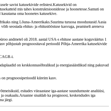
usele savist katusekivide eelistest.Katusekivid on
tusekatteid mis tahes konstruktsioonidesse ja hoonetesse.Samuti on
id kasutama oma hoonetes katusekive.
Aafrikaks ning Lõuna-Ameerikaks.Suurima turuosa moodustasid Aasia
võib seostada ehitus- ja ehitustööstuse kasvuga, peamiselt areneva
üroo andmetel oli 2018. aastal USA-s ehituse aastane koguväärtus 1
kasv põhjustab prognoositaval perioodil Põhja-Ameerika katusekivide
% CAGR-i.
ndaplaadid on keskkonnasõbralikud ja energiasäästlikud ning pakuvad
 on prognoosiperioodil kiireim kasv.
võtmeisikuid, esitades viieaastase iga-aastase suundumuste analüüsi,
 ja osakaalu.Aruanne sisaldab ka prognoosi, keskendudes iga
na järgi.